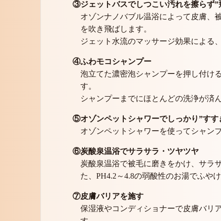
③ジェットバスでしつこい汚れを擦らず”
オゾンナノバブル温浴によって皮膚、
を吹き飛ばします。
ジェット水流のマッサージ効果による
④ふわモコシャンプー
泡立てた濃密泡シャンプーを押し付け
す。
シャンプーまでにほとんどの洗浄が済
⑤オゾンペットシャワーでしっかり”すす
オゾンペットシャワーを使ってシャン
⑥炭酸泉温浴でサラサラ・ツヤツヤ
炭酸泉温浴で被毛に磨きをかけ、サラサ
た、PH4.2～4.8の弱酸性のお湯で
⑦皮膚バリアを施す
保湿液やコンディショナーで皮膚バリ
す。