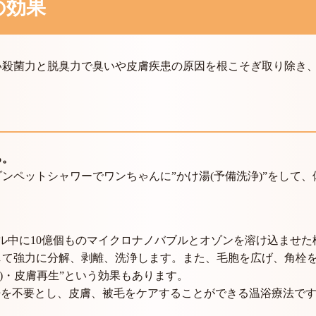
の効果
い殺菌力と脱臭力で臭いや皮膚疾患の原因を根こそぎ取り除き
る。
ンペットシャワーでワンちゃんに”かけ湯(予備洗浄)”をして
ル中に10億個ものマイクロナノバブルとオゾンを溶け込ませ
して強力に分解、剥離、洗浄します。また、毛胞を広げ、角栓
)・皮膚再生”という効果もあります。
浄を不要とし、皮膚、被毛をケアすることができる温浴療法で