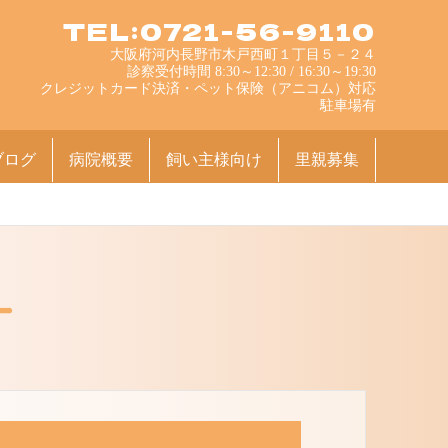
TEL:0721-56-9110
大阪府河内長野市木戸西町１丁目５－２４
診察受付時間 8:30～12:30 / 16:30～19:30
クレジットカード決済・ペット保険（アニコム）対応
駐車場有
ブログ
病院概要
飼い主様向け
里親募集
ー