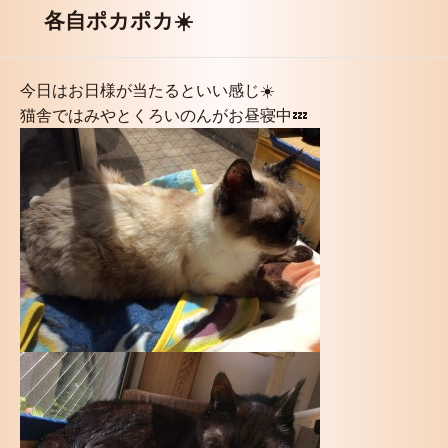
各自ポカポカ☀️
今日はお日様が当たるといい感じ☀️
猫舎ではみやとくろいのんがお昼寝中💤