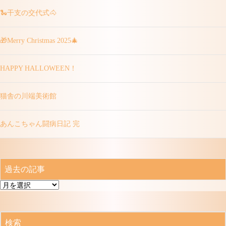
🐍干支の交代式🐴
🎁Merry Christmas 2025🎄
HAPPY HALLOWEEN！
猫舎の川端美術館
あんこちゃん闘病日記 完
過去の記事
過
去
の
記
検索