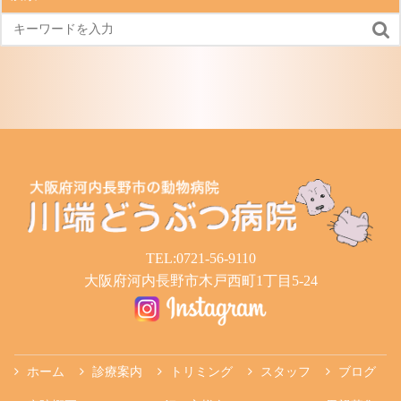
事

TEL:0721-56-9110
大阪府河内長野市木戸西町1丁目5-24
ホーム
診療案内
トリミング
スタッフ
ブログ