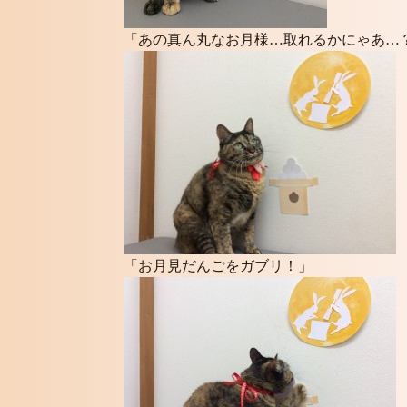
「あの真ん丸なお月様…取れるかにゃあ…
「お月見だんごをガブリ！」