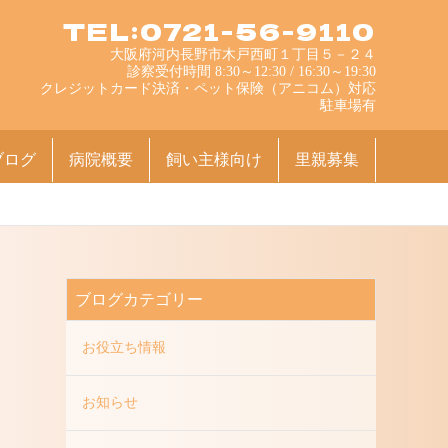
TEL:0721-56-9110
大阪府河内長野市木戸西町１丁目５－２４
診察受付時間 8:30～12:30 / 16:30～19:30
クレジットカード決済・ペット保険（アニコム）対応
駐車場有
ブログ
病院概要
飼い主様向け
里親募集
ブログカテゴリー
お役立ち情報
お知らせ