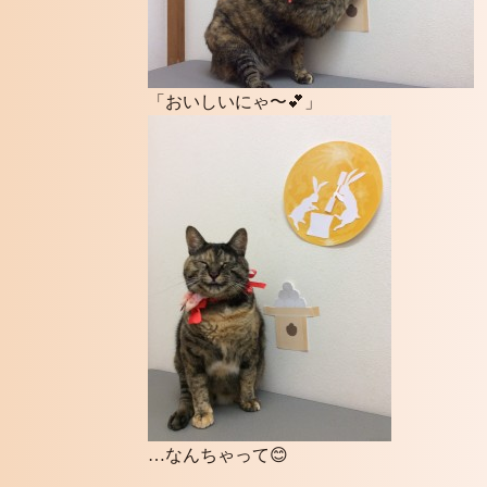
「おいしいにゃ〜💕」
…なんちゃって😊