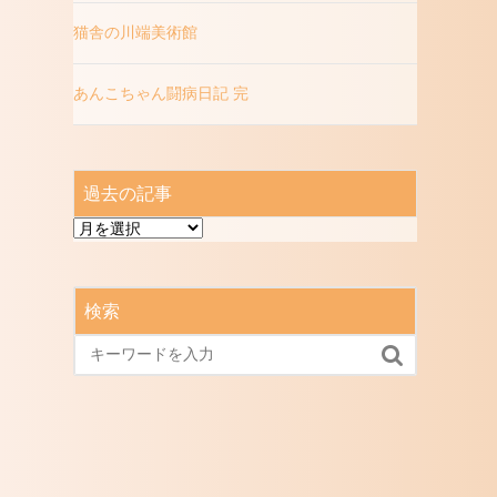
猫舎の川端美術館
あんこちゃん闘病日記 完
過去の記事
過
去
の
記
検索
事
