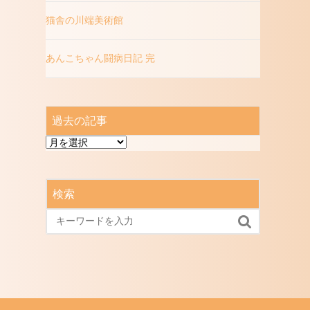
猫舎の川端美術館
あんこちゃん闘病日記 完
過去の記事
過
去
の
記
検索
事
