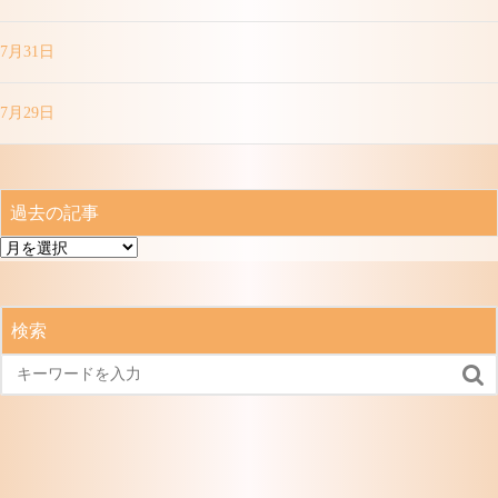
7月31日
7月29日
過去の記事
過
去
の
記
検索
事
