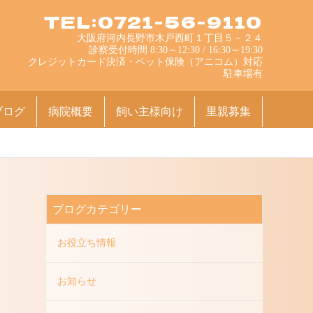
TEL:0721-56-9110
大阪府河内長野市木戸西町１丁目５－２４
診察受付時間 8:30～12:30 / 16:30～19:30
クレジットカード決済・ペット保険（アニコム）対応
駐車場有
ブログ
病院概要
飼い主様向け
里親募集
ブログカテゴリー
お役立ち情報
お知らせ