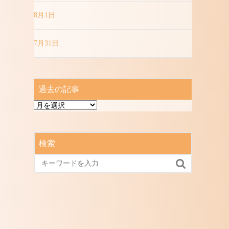
8月1日
7月31日
過去の記事
過
去
の
記
検索
事
