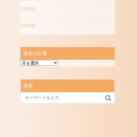
7月31日
7月29日
過去の記事
過
去
の
記
検索
事
