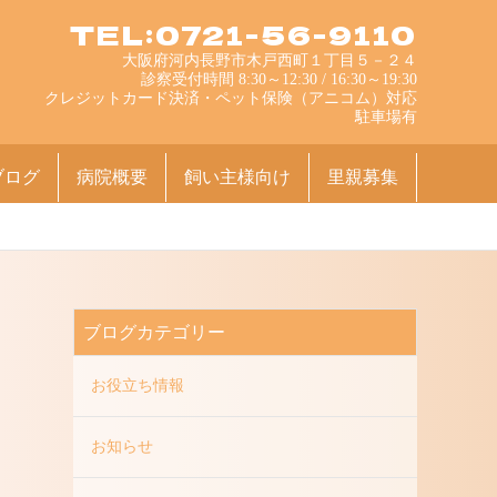
TEL:0721-56-9110
大阪府河内長野市木戸西町１丁目５－２４
診察受付時間 8:30～12:30 / 16:30～19:30
クレジットカード決済・ペット保険（アニコム）対応
駐車場有
ブログ
病院概要
飼い主様向け
里親募集
ブログカテゴリー
お役立ち情報
お知らせ