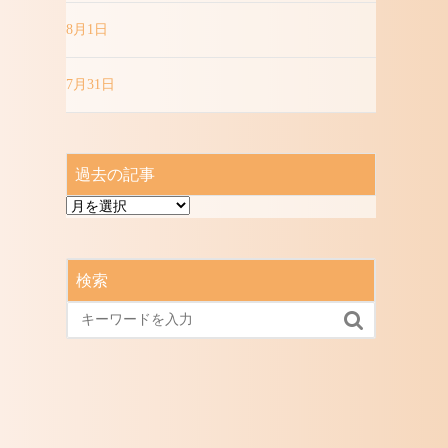
8月1日
7月31日
過去の記事
過
去
の
記
検索
事
