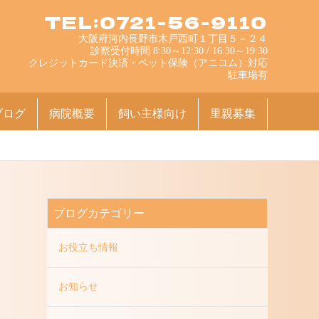
TEL:0721-56-9110
大阪府河内長野市木戸西町１丁目５－２４
診察受付時間 8:30～12:30 / 16:30～19:30
クレジットカード決済・ペット保険（アニコム）対応
駐車場有
ブログ
病院概要
飼い主様向け
里親募集
ブログカテゴリー
お役立ち情報
お知らせ