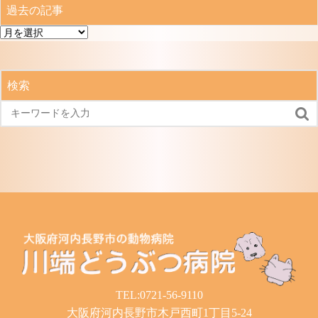
過去の記事
過
去
の
記
検索
事

TEL:0721-56-9110
大阪府河内長野市木戸西町1丁目5-24