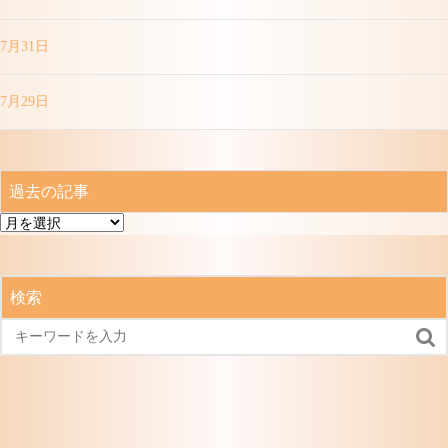
7月31日
7月29日
過去の記事
過
去
の
記
検索
事
