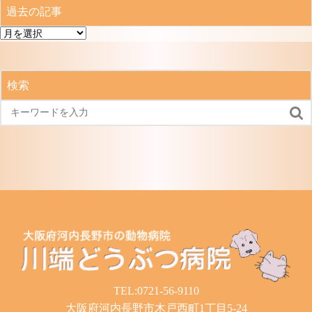
過去の記事
過
去
の
記
検索
事

TEL:0721-56-9110
大阪府河内長野市木戸西町1丁目5-24