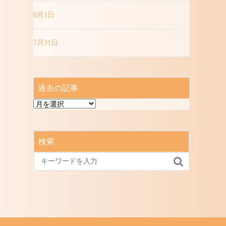
8月1日
7月31日
過去の記事
過
去
の
記
検索
事
