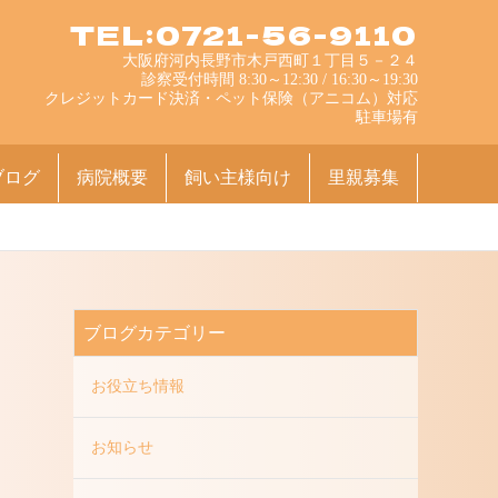
TEL:0721-56-9110
大阪府河内長野市木戸西町１丁目５－２４
診察受付時間 8:30～12:30 / 16:30～19:30
クレジットカード決済・ペット保険（アニコム）対応
駐車場有
ブログ
病院概要
飼い主様向け
里親募集
ブログカテゴリー
お役立ち情報
お知らせ