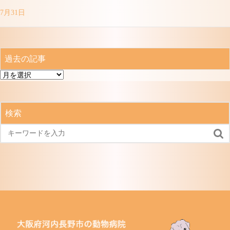
7月31日
過去の記事
過
去
の
記
検索
事
