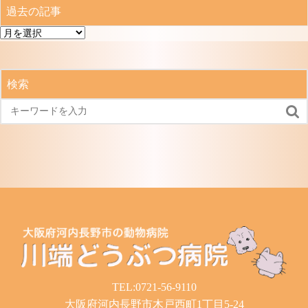
過去の記事
過
去
の
記
検索
事

TEL:0721-56-9110
大阪府河内長野市木戸西町1丁目5-24