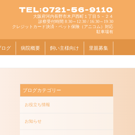
TEL:0721-56-9110
大阪府河内長野市木戸西町１丁目５－２４
診察受付時間 8:30～12:30 / 16:30～19:30
クレジットカード決済・ペット保険（アニコム）対応
駐車場有
ブログ
病院概要
飼い主様向け
里親募集
ブログカテゴリー
お役立ち情報
お知らせ