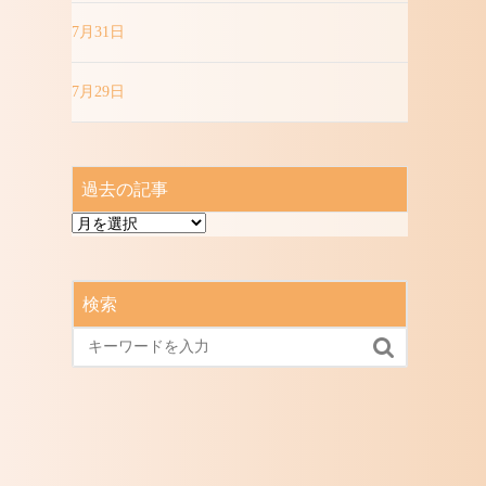
7月31日
7月29日
過去の記事
過
去
の
記
検索
事
