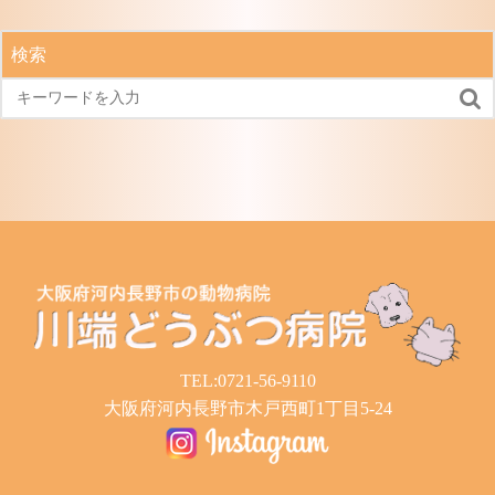
の
記
検索
事

TEL:0721-56-9110
大阪府河内長野市木戸西町1丁目5-24