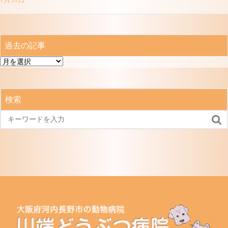
過去の記事
過
去
の
記
検索
事
