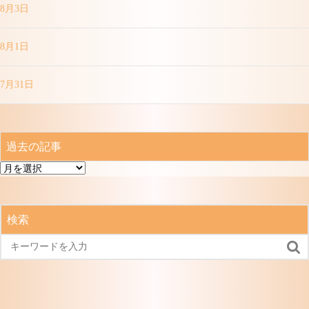
8月3日
8月1日
7月31日
過去の記事
過
去
の
記
検索
事
