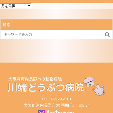
過
去
の
記
検索
事

TEL:0721-56-9110
大阪府河内長野市木戸西町1丁目5-24