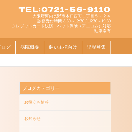
TEL:0721-56-9110
大阪府河内長野市木戸西町１丁目５－２４
診察受付時間 8:30～12:30 / 16:30～19:30
クレジットカード決済・ペット保険（アニコム）対応
駐車場有
ブログ
病院概要
飼い主様向け
里親募集
ブログカテゴリー
お役立ち情報
お知らせ