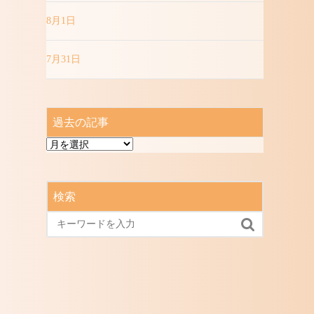
8月1日
7月31日
過去の記事
過
去
の
記
検索
事
