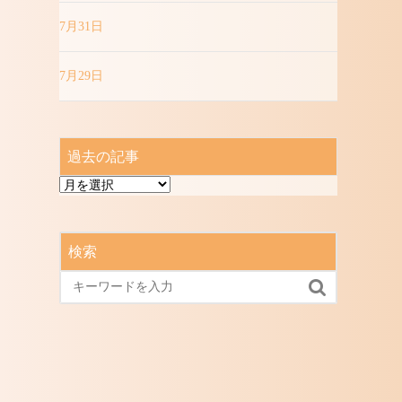
7月31日
7月29日
過去の記事
過
去
の
記
検索
事
