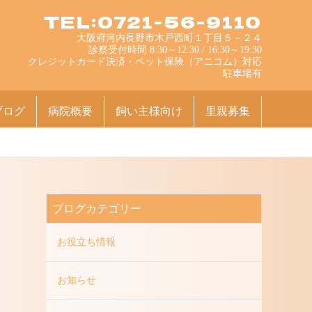
TEL:0721-56-9110
大阪府河内長野市木戸西町１丁目５－２４
診察受付時間 8:30～12:30 / 16:30～19:30
クレジットカード決済・ペット保険（アニコム）対応
駐車場有
ブログ
病院概要
飼い主様向け
里親募集
ブログカテゴリー
お役立ち情報
お知らせ