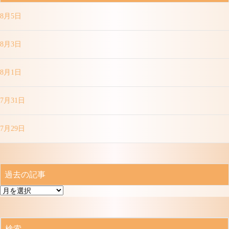
8月5日
8月3日
8月1日
7月31日
7月29日
過去の記事
過
去
の
記
検索