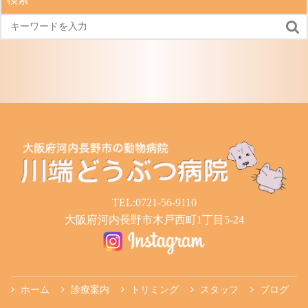
事

TEL:0721-56-9110
大阪府河内長野市木戸西町1丁目5-24
ホーム
診療案内
トリミング
スタッフ
ブログ