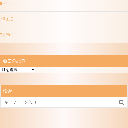
8月1日
7月31日
7月29日
過去の記事
過
去
の
記
検索
事
