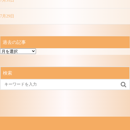
7月31日
7月29日
過去の記事
過
去
の
記
検索
事
