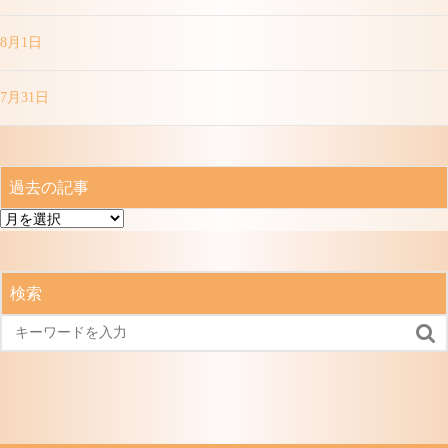
8月1日
7月31日
過去の記事
過
去
の
記
検索
事
