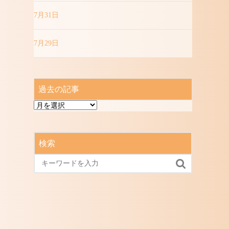
7月31日
7月29日
過去の記事
過
去
の
記
検索
事
