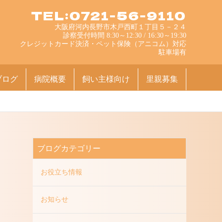
TEL:0721-56-9110
大阪府河内長野市木戸西町１丁目５－２４
診察受付時間 8:30～12:30 / 16:30～19:30
クレジットカード決済・ペット保険（アニコム）対応
駐車場有
ブログ
病院概要
飼い主様向け
里親募集
ブログカテゴリー
お役立ち情報
お知らせ