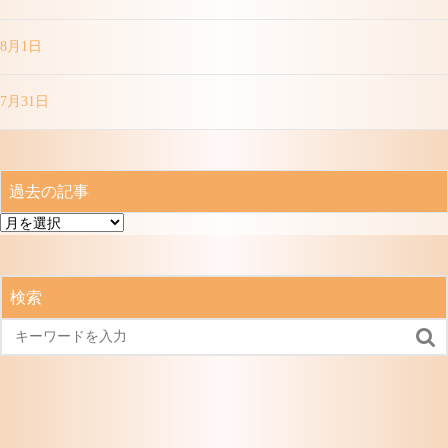
8月1日
7月31日
過去の記事
過
去
の
記
検索
事
