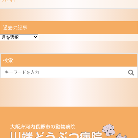
過去の記事
過
去
の
記
検索
事
