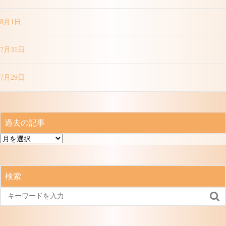
8月1日
7月31日
7月29日
過去の記事
過
去
の
記
検索
事
