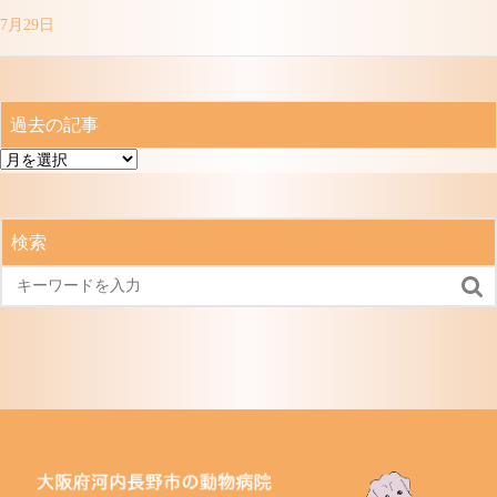
7月29日
過去の記事
過
去
の
記
検索
事
