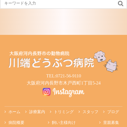

TEL:0721-56-9110
大阪府河内長野市木戸西町1丁目5-24
ホーム
診療案内
トリミング
スタッフ
ブログ
病院概要
飼い主様向け
里親募集