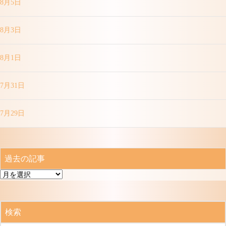
8月5日
8月3日
8月1日
7月31日
7月29日
過去の記事
過
去
の
記
検索
事