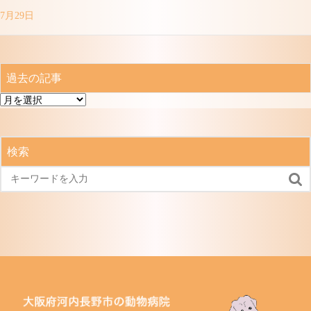
7月29日
過去の記事
過
去
の
記
検索
事
