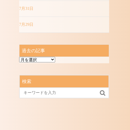
7月31日
7月29日
過去の記事
過
去
の
記
検索
事
