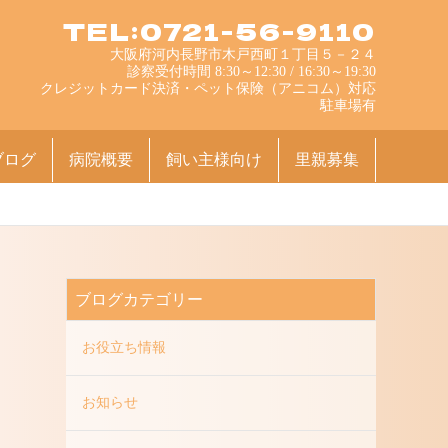
TEL:0721-56-9110
大阪府河内長野市木戸西町１丁目５－２４
診察受付時間 8:30～12:30 / 16:30～19:30
クレジットカード決済・ペット保険（アニコム）対応
駐車場有
ブログ
病院概要
飼い主様向け
里親募集
ブログカテゴリー
お役立ち情報
お知らせ