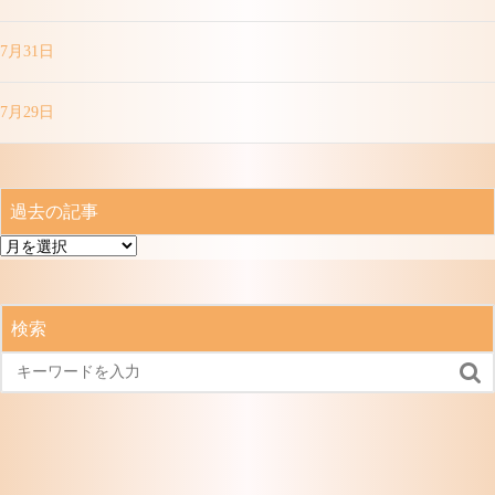
7月31日
7月29日
過去の記事
過
去
の
記
検索
事
