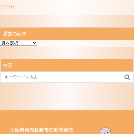
7月31日
過去の記事
過
去
の
記
検索
事
